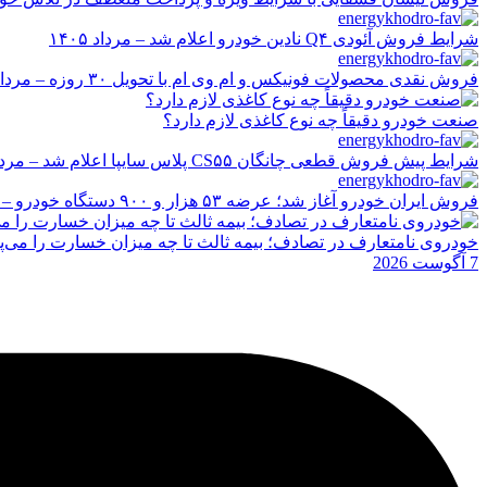
شرایط فروش آئودی Q۴ نادین خودرو اعلام شد – مرداد ۱۴۰۵
فروش نقدی محصولات فونیکس و ام وی ام با تحویل ۳۰ روزه – مرداد ۱۴۰۵
صنعت خودرو دقیقاً چه نوع کاغذی لازم دارد؟
شرایط پیش فروش قطعی چانگان CS۵۵ پلاس سایپا اعلام شد – مرداد ۱۴۰۵
فروش ایران خودرو آغاز شد؛ عرضه ۵۳ هزار و ۹۰۰ دستگاه خودرو – مرداد ۱۴۰۵
خودروی نامتعارف در تصادف؛ بیمه ثالث تا چه میزان خسارت را می‌پ
7 آگوست 2026