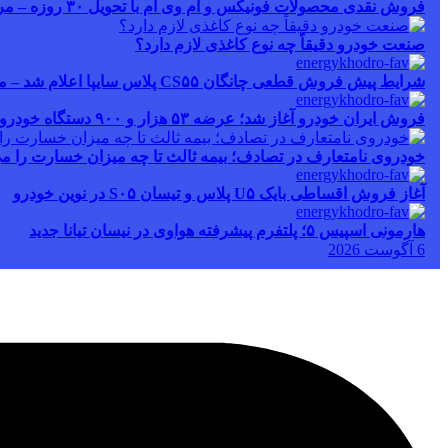
فروش نقدی محصولات فونیکس و ام وی ام با تحویل ۳۰ روزه – مرداد ۱۴۰۵
صنعت خودرو دقیقاً چه نوع کاغذی لازم دارد؟
شرایط پیش فروش قطعی چانگان CS۵۵ پلاس سایپا اعلام شد – مرداد ۱۴۰۵
فروش ایران خودرو آغاز شد؛ عرضه ۵۳ هزار و ۹۰۰ دستگاه خودرو – مرداد ۱۴۰۵
خودروی نامتعارف در تصادف؛ بیمه ثالث تا چه میزان خسارت را می
آغاز فروش اقساطی بایک U۵ پلاس و تیسان S۰۵ در نوین خودرو
هارمونی اسپیس ۵؛ پلتفرم پیشرفته هواوی در نیسان تیانا جدید
6 آگوست 2026