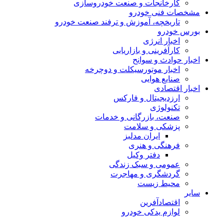
کارخانجات و صنعت خودروسازی
مشخصات فنی خودرو
تاریخچه، آموزش و ترفند صنعت خودرو
بورس خودرو
اخبار انرژی
کارآفرینی و بازاریابی
اخبار حوادث و سوانح
اخبار موتورسیکلت و دوچرخه
صنایع هوایی
اخبار اقتصادی
ارزدیجیتال و فارکس
تکنولوژی
صنعت، بازرگانی و خدمات
پزشکی و سلامت
ایران مدلبز
فرهنگی و هنری
دفتر وکیل
عمومی و سبک زندگی
گردشگری و مهاجرت
محیط زیست
سایر
اقتصادآفرین
لوازم یدکی خودرو