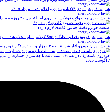
شرایط فروش آئودی Q۴ نادین خودرو اعلام شد – مرداد ۱۴۰۵
فروش نقدی محصولات فونیکس و ام وی ام با تحویل ۳۰ روزه – مرداد ۱۴۰۵
صنعت خودرو دقیقاً چه نوع کاغذی لازم دارد؟
شرایط پیش فروش قطعی چانگان CS۵۵ پلاس سایپا اعلام شد – مرداد ۱۴۰۵
فروش ایران خودرو آغاز شد؛ عرضه ۵۳ هزار و ۹۰۰ دستگاه خودرو – مرداد ۱۴۰۵
خودروی نامتعارف در تصادف؛ بیمه ثالث تا چه میزان خسارت را می‌پ
7 آگوست 2026