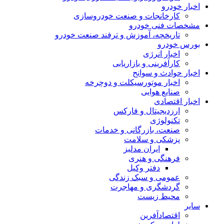
اخبار خودرو
کارخانجات و صنعت خودروسازی
مشخصات فنی خودرو
تاریخچه، آموزش و ترفند صنعت خودرو
بورس خودرو
اخبار انرژی
کارآفرینی و بازاریابی
اخبار حوادث و سوانح
اخبار موتورسیکلت و دوچرخه
صنایع هوایی
اخبار اقتصادی
ارزدیجیتال و فارکس
تکنولوژی
صنعت، بازرگانی و خدمات
پزشکی و سلامت
ایران مدلبز
فرهنگی و هنری
دفتر وکیل
عمومی و سبک زندگی
گردشگری و مهاجرت
محیط زیست
سایر
اقتصادآفرین