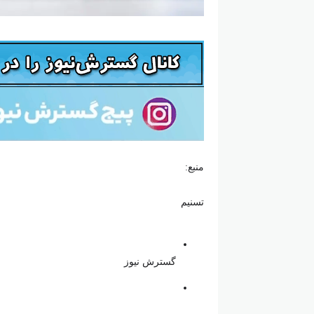
منبع:
تسنیم
گسترش نیوز