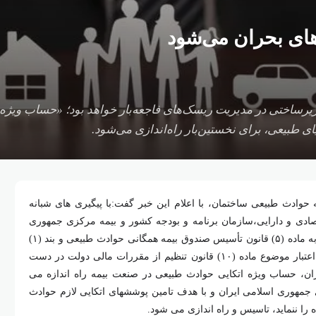
های بحران می‌شود
یرساختی در مدیریت ریسک‌های فاجعه‌بار خواهد بود؛ «حساب ویژه
ای طبیعی، برای نخستین‌بار راه‌اندازی می‌شود.
وادث طبیعی ساختمان، با اعلام این خبر گفت:با پیگیری های شبانه
ادی و دارایی،سازمان برنامه و بودجه کشور و بیمه مرکزی جمهوری
اسلامی ایران، تجهیز منابع حساب مذکور با استناد به ماده (۵) قانون تأسیس صندوق بیمه همگانی حوادث طبیعی و بند (۱)
ماده (۲۳) آیین نامه اجرایی قانون مذکور از محل اعتبار موضوع ماده (۱۰) قانون تنظیم از مقررات مالی دولت در دست
ران، حساب ویژه اتکایی حوادث طبیعی در صنعت بیمه راه اندازه می
جمهوری اسلامی ایران و با هدف تامین پوششهای اتکایی لازم حوادث
 را ننماید، تاسیس و راه اندازی می شود.