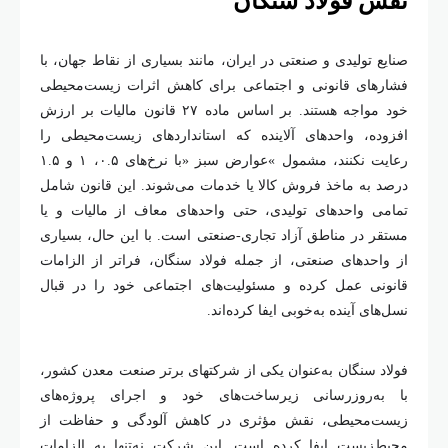
نقش فولاد سنگان
صنایع تولیدی و صنعتی در ایران، مانند بسیاری از نقاط جهان، با
فشارهای قانونی و اجتماعی برای کاهش اثرات زیست
محیطی
خود مواجه هستند. بر اساس ماده
۲۷
قانون مالیات بر ارزش
افزوده، واحدهای آلاینده که استانداردهای زیست
محیطی را
رعایت نکنند، مشمول
«
عوارض سبز
»
با نرخ
های
۰.۵
،
۱
و
۱.۵
درصد به ماخذ فروش کالا یا خدمات می
شوند. این قانون شامل
تمامی واحدهای تولیدی، حتی واحدهای معاف از مالیات و یا
مستقر در مناطق آزاد تجاری-صنعتی است. با این حال، بسیاری
از واحدهای صنعتی، از جمله فولاد سنگان، فراتر از الزامات
قانونی عمل کرده و مسئولیت
های اجتماعی خود را در قبال
نسل
های آینده به
خوبی ایفا کرده
اند
.
فولاد سنگان به
عنوان یکی از شرکتهای برتر صنعت معدن کشور،
با به
روزرسانی زیرساخت
های خود و اجرای پروژه
های
زیست
محیطی، نقش مؤثری در کاهش آلودگی و حفاظت از
محیط
زیست ایفا کرده است. این شرکت نه
تنها به الزامات