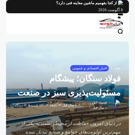
فتن
از کجا بفهمیم ماشین معاینه فنی دارد؟
ه
8 آگوست 2026
حتوا
خانه
اخبار اقتصادی و عمومی
فولاد سنگان؛ پیشگام
مسئولیت‌پذیری سبز در صنعت
اقتصاد آنلاین
1 سال قبل
3 دقیقه
197,0 بازدیدها
0 دیدگاه
1 سال قبل
در دنیای امروز، حفاظت از محیط‌زیست به یکی از
مهم‌ترین اولویت‌های جوامع و صنایع تبدیل شده