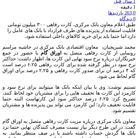
1 سال قبل
1 دقیقه
263,0 بازدیدها
0 دیدگاه
طبق اعلام معاون بانک مرکزی، کارت رفاهی ۳۰۰ میلیون تومانی
قابلیت استفاده از پذیرنده های طرف قرارداد با بانک های عامل را
دارد اما حتما باید برای خرید کالاهای داخلی استفاده شود.
محمد شیریجیان، معاون اقتصادی بانک مرکزی در حاشیه مراسم
رونمایی از کارت رفاهی متصل به
اوراق گام
با حضور در جمع
خبرنگاران درباره نرخ سود نهایی این کارت ها، اظهار داشت: حداکثر
نرخ سود در نظر گرفته شده برای کارت رفاهی ۶.۲۵ درصد است
که ۴ درصد آن برای صدور کارت رفاهی و ۲.۲۵ درصد برای اوراق
گام لحاظ می شود.
تسنیم نوشت: وی با بیان اینکه بانک ها میتوانند برای نرخ سود و
کارمزد این کارت ها تخفیف هایی را برای مشتریان خود لحاظ کنند،
تصریح کرد: ۶.۲۵ درصد حداکثر سود این کارتهاست البته حتما
قابلیت تخفیف دارد؛ این کارمزد می تواند بین پذیرنده ها و مشتریان
تقسیم شود.
معاون بانک مرکزی درباره مزیت کارت رفاهی متصل به اوراق گام
گفت: در این طرح دیگر نیاز نیست مصرف کنندگان نهایی حتما نزد
بانک ها گردش حساب داشته باشند یا در صف منتظر بمانند. به