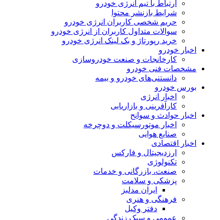
ارتباط با تیم انرژی خودرو
شرایط بازنشر محتوا
حریم شخصی کاربران انرژی خودرو
سوالات متداول کاربران از انرژی خودرو
خرید رپورتاژ و بک لینک انرژی خودرو
اخبار خودرو
کارخانجات و صنعت خودروسازی
مشخصات فنی خودرو
دانستنی‌های خودرو و بیمه
بورس خودرو
اخبار انرژی
کارآفرینی و بازاریابی
اخبار حوادث و سوانح
اخبار موتورسیکلت و دوچرخه
صنایع هوایی
اخبار اقتصادی
ارزدیجیتال و فارکس
تکنولوژی
صنعت، بازرگانی و خدمات
پزشکی و سلامت
ایران مدلبز
فرهنگی و هنری
دفتر وکیل
عمومی و سبک زندگی