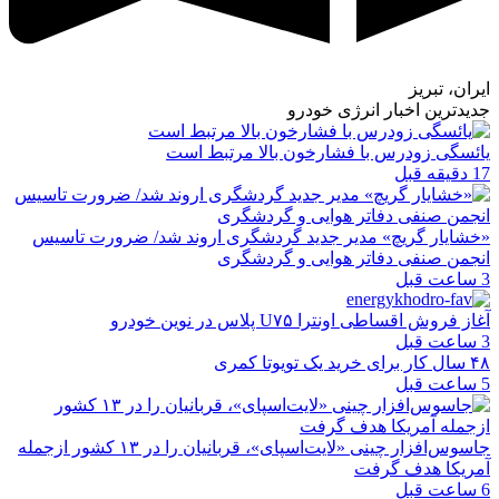
ایران، تبریز
جدیدترین اخبار انرژی خودرو
یائسگی زودرس با فشارخون بالا مرتبط است
17 دقیقه قبل
«خشایار گریچ» مدیر جدید گردشگری اروند شد/ ضرورت تاسیس
انجمن صنفی دفاتر هوایی و گردشگری
3 ساعت قبل
آغاز فروش اقساطی اونترا U۷۵ پلاس در نوین خودرو
3 ساعت قبل
۴۸ سال کار برای خرید یک تویوتا کمری
5 ساعت قبل
جاسوس‌افزار چینی «لایت‌اسپای»، قربانیان را در ۱۳ کشور ازجمله
آمریکا هدف گرفت
6 ساعت قبل