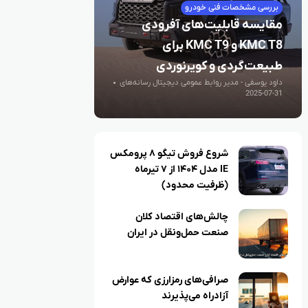
بررسی مشخصات فنی خودرو
مقایسه قابلیت‌های آفرودی
KMC T8 و KMC T9 برای
طبیعت‌گردی و کویرنوردی
داود یوسفی - مدیر روابط عمومی دیجیتال رسانه‌های
اقتصادی
2025-07-31
شروع فروش تیگو ۸ پرومکس
IE مدل ۱۴۰۴ از ۷ تیرماه
(ظرفیت محدود)
چالش‌های اقتصاد کلان
صنعت حمل‌ونقل در ایران
صرافی‌های رمزارزی که عوارض
آزادراه می‌پذیرند