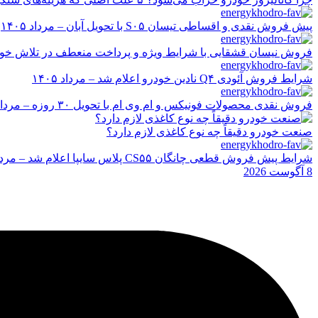
پیش فروش نقدی و اقساطی تیسان S۰۵ با تحویل آبان – مرداد ۱۴۰۵
فروش نیسان قشقایی با شرایط ویژه و پرداخت منعطف در تلاش خودرو ایر
شرایط فروش آئودی Q۴ نادین خودرو اعلام شد – مرداد ۱۴۰۵
فروش نقدی محصولات فونیکس و ام وی ام با تحویل ۳۰ روزه – مرداد ۱۴۰۵
صنعت خودرو دقیقاً چه نوع کاغذی لازم دارد؟
شرایط پیش فروش قطعی چانگان CS۵۵ پلاس سایپا اعلام شد – مرداد ۱۴۰۵
8 آگوست 2026