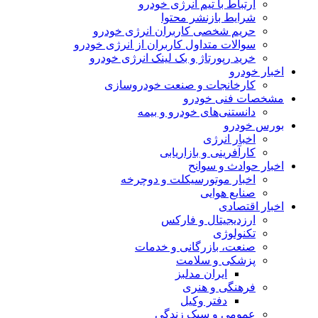
ارتباط با تیم انرژی خودرو
شرایط بازنشر محتوا
حریم شخصی کاربران انرژی خودرو
سوالات متداول کاربران از انرژی خودرو
خرید رپورتاژ و بک لینک انرژی خودرو
اخبار خودرو
کارخانجات و صنعت خودروسازی
مشخصات فنی خودرو
دانستنی‌های خودرو و بیمه
بورس خودرو
اخبار انرژی
کارآفرینی و بازاریابی
اخبار حوادث و سوانح
اخبار موتورسیکلت و دوچرخه
صنایع هوایی
اخبار اقتصادی
ارزدیجیتال و فارکس
تکنولوژی
صنعت، بازرگانی و خدمات
پزشکی و سلامت
ایران مدلبز
فرهنگی و هنری
دفتر وکیل
عمومی و سبک زندگی