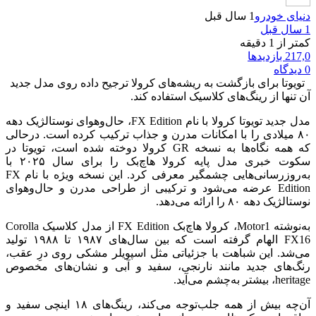
دنیای خودرو
1 سال قبل
1 سال قبل
کمتر از 1 دقیقه
217,0 بازدیدها
0 دیدگاه
تویوتا برای بازگشت به ریشه‌های کرولا ترجیح داده روی مدل جدید
آن تنها از رینگ‌های کلاسیک استفاده کند.
مدل جدید تویوتا کرولا با نام FX Edition، حال‌وهوای نوستالژیک دهه‌
۸۰ میلادی را با امکانات مدرن و جذاب ترکیب کرده است. درحالی
‌که همه‌ نگاه‌ها به نسخه GR کرولا دوخته شده است، تویوتا در
سکوت خبری مدل پایه‌ کرولا هاچ‌بک را برای سال ۲۰۲۵ با
به‌روزرسانی‌هایی چشمگیر معرفی کرد. این نسخه‌ ویژه با نام FX
Edition عرضه می‌شود و ترکیبی از طراحی مدرن و حال‌وهوای
نوستالژیک دهه‌ ۸۰ را ارائه می‌دهد.
به‌نوشته‌ Motor1، کرولا هاچ‌بک FX Edition از مدل کلاسیک Corolla
FX16 الهام گرفته است که بین سال‌های ۱۹۸۷ تا ۱۹۸۸ تولید
می‌شد. این شباهت با جزئیاتی مثل اسپویلر مشکی روی درِ عقب،
رنگ‌های جدید مانند نارنجی، سفید و آبی و نشان‌های مخصوص
heritage، بیشتر به‌چشم می‌آید.
آن‌چه بیش از همه جلب‌توجه می‌کند، رینگ‌های ۱۸ اینچی سفید و