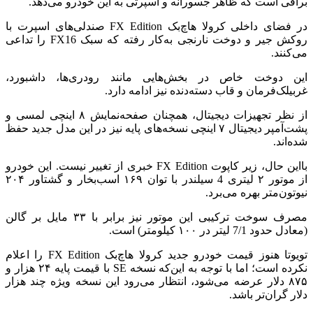
براقی است که ظاهر جسورانه و اسپرتی به این خودرو می‌دهد.
در فضای داخلی کرولا هاچ‌بک FX Edition صندلی‌های اسپرت با
روکش جیر و دوخت نارنجی به‌کار رفته که سبک FX16 را تداعی
می‌کنند.
این دوخت خاص در بخش‌هایی مانند رودری‌ها، داشبورد،
غربیلک‌فرمان و قاب دسته‌دنده نیز ادامه دارد.
از نظر تجهیزات دیجیتال، همچنان صفحه‌نمایش ۸ اینچی لمسی و
پشت‌آمپر دیجیتال ۷ اینچی نسخه‌های پایه نیز در این مدل جدید حفظ
شده‌اند.
بااین‌ حال، زیر کاپوت FX Edition خبری از تغییر نیست. این خودرو
از موتور ۲ لیتری 4 سیلندر با توان ۱۶۹ اسب‌بخار و گشتاور ۲۰۴
نیوتون‌متر بهره می‌برد.
مصرف سوخت ترکیبی این موتور نیز برابر با ۳۳ مایل بر گالن
(معادل حدود 7/1 لیتر در ۱۰۰ کیلومتر) است.
تویوتا هنوز قیمت خودرو جدید کرولا هاچ‌بک FX Edition را اعلام
نکرده است؛ اما با توجه به این‌که نسخه‌ SE با قیمت پایه‌ ۲۴ هزار و
۸۷۵ دلار عرضه می‌شود، انتظار می‌رود این نسخه‌ ویژه چند هزار
دلار گران‌تر باشد.