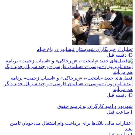
تجلیل از خبرنگاران شهرستان نیشابور در باغ خیام
43 دقیقه قبل
فصل‌های جدید «پایتخت»، «زیرخاکی» و «اسباب زحمت» برنامه
آینده تلویزیون/ «موسی»، «سلمان فارسی» و چند سریال جدید دیگر
هم می‌آیند
43 دقیقه قبل
شهریور و امید کارگران به ترمیم حقوق
1 ساعت قبل
اعتبارات مالی بانک‌ها برای پرداخت وام اشتغال مددجویان تامین
نشد
1 ساعت قبل