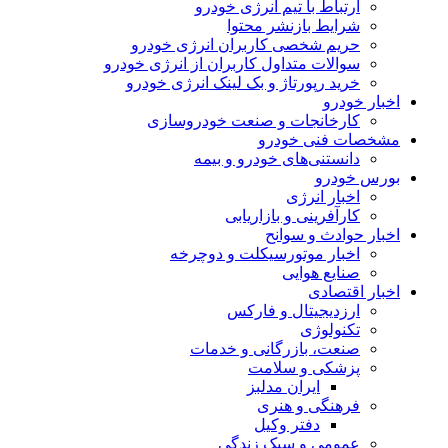
ارتباط با تیم انرژی خودرو
شرایط بازنشر محتوا
حریم شخصی کاربران انرژی خودرو
سوالات متداول کاربران از انرژی خودرو
خرید رپورتاژ و بک لینک انرژی خودرو
اخبار خودرو
کارخانجات و صنعت خودروسازی
مشخصات فنی خودرو
دانستنی‌های خودرو و بیمه
بورس خودرو
اخبار انرژی
کارآفرینی و بازاریابی
اخبار حوادث و سوانح
اخبار موتورسیکلت و دوچرخه
صنایع هوایی
اخبار اقتصادی
ارزدیجیتال و فارکس
تکنولوژی
صنعت، بازرگانی و خدمات
پزشکی و سلامت
ایران مدلبز
فرهنگی و هنری
دفتر وکیل
عمومی و سبک زندگی