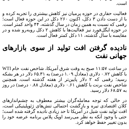
است.
فعالیت حفاری در حوزه پرمیان نیز کاهش بیشتری را تجربه کرده و
با از دست دادن ۳ دکل، اکنون ۲۶۰ دکل در این حوزه فعال است؛
رقمی که نسبت به همین زمان در سال گذشته، ۴۴ واحد کمتر است.
در حوزه ایگل‌فورد نیز فعالیت‌ها با کاهش ۲ دکل روبه‌رو شده و در
مقایسه با سال گذشته، ۱۱ دکل کمتر فعال است.
نادیده گرفتن افت تولید از سوی بازار‌های
جهانی نفت
در ساعت ۱۱:۵۷ صبح به وقت شرق آمریکا، شاخص نفت خام WTI
با کاهش ۰.۷۲ دلاری (معادل ۱.۰۹ درصد) به ۶۵.۳۱ دلار در هر بشکه
رسید؛ رقمی که ۲ دلار پایین‌تر از هفته گذشته است. همچنین
شاخص نفت برنت با کاهش ۰.۶۱ دلاری (معادل ۰.۸۸ درصد) در روز
به ۶۸.۵۷ دلار رسید.
در حالی که توجه معامله‌گران بیشتر معطوف به چشم‌انداز‌های
کلان اقتصادی تیره و بازگشت احتمالی تنش‌های ژئوپلیتیکی است،
افت تولید نفت شیل در آمریکا تا حد زیادی نادیده گرفته شده است؛
حتی با وجود آنکه به نظر می‌رسد اوپک پلاس برنامه عرضه خود را
بدون تغییر حفظ خواهد کرد.