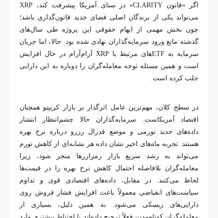
اگر «قانون CLARITY» در سنای آمریکا پیشرفت کند، XRP
می‌تواند یکی از برندگان اصلی فضای جدید قانون‌گذاری باشد؛
چون بخش مهمی از ابهام حقوقی این پروژه طی سال‌های
گذشته مانع ورود سرمایه‌گذاران نهادی شده بود. حالا، اما جریان
سرمایه به ETF‌های مرتبط با XRP آرام‌آرام در حال افزایش
است و همین مسئله توجه معامله‌گران را دوباره به این دارایی
جلب کرده است.
در سطح کلان، مهم‌ترین عامل اثرگذار بر بازار کریپتو همچنان
اقتصاد آمریکاست. سرمایه‌گذاران حالا چشم‌انتظار انتشار
داده‌های جدید تورمی و موضع فدرال رزرو درباره نرخ بهره
هستند. تجربه ماه‌های اخیر نشان داده هر نشانه‌ای از کاهش تورم
می‌تواند به رشد سریع بازار رمزارز‌ها منجر شود، زیرا
معامله‌گران بلافاصله احتمال کاهش نرخ بهره را در قیمت‌ها
لحاظ می‌کنند. در مقابل، داده‌های اقتصادی قوی و تداوم
سیاست‌های انقباضی معمولاً باعث افزایش فشار فروش روی
دارایی‌های ریسکی می‌شود. به همین دلیل، بسیاری از
معامله‌گران کوتاه‌مدت فعلاً ترجیح داده‌اند با احتیاط بیشتری وارد