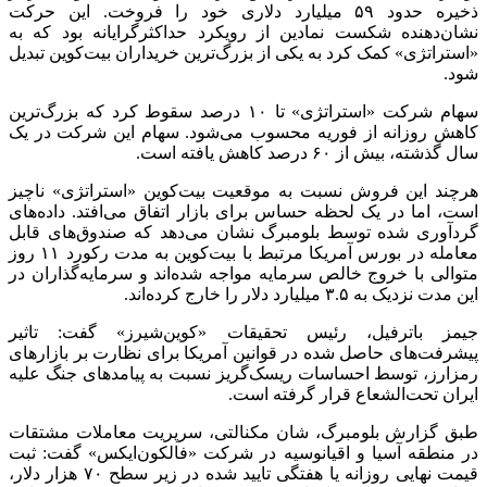
ذخیره حدود ۵۹ میلیارد دلاری خود را فروخت. این حرکت
نشان‌دهنده شکست نمادین از رویکرد حداکثرگرایانه بود که به
«استراتژی» کمک کرد به یکی از بزرگ‌ترین خریداران بیت‌کوین تبدیل
شود.
سهام شرکت «استراتژی» تا ۱۰ درصد سقوط کرد که بزرگ‌ترین
کاهش روزانه از فوریه محسوب می‌شود. سهام این شرکت در یک
سال گذشته، بیش از ۶۰ درصد کاهش یافته است.
هرچند این فروش نسبت به موقعیت بیت‌کوین «استراتژی» ناچیز
است، اما در یک لحظه حساس برای بازار اتفاق می‌افتد. داده‌های
گردآوری‌ شده توسط بلومبرگ نشان می‌دهد که صندوق‌های قابل
معامله در بورس آمریکا مرتبط با بیت‌کوین به مدت رکورد ۱۱ روز
متوالی با خروج خالص سرمایه مواجه شده‌اند و سرمایه‌گذاران در
این مدت نزدیک به ۳.۵ میلیارد دلار را خارج کرده‌اند.
جیمز باترفیل، رئیس تحقیقات «کوین‌شیرز» گفت: تاثیر
پیشرفت‌های حاصل‌ شده در قوانین آمریکا برای نظارت بر بازارهای
رمزارز، توسط احساسات ریسک‌گریز نسبت به پیامدهای جنگ علیه
ایران تحت‌الشعاع قرار گرفته است.
طبق گزارش بلومبرگ، شان مکنالتی، سرپریت معاملات مشتقات
در منطقه آسیا و اقیانوسیه در شرکت «فالکون‌ایکس» گفت: ثبت
قیمت نهایی روزانه یا هفتگی تایید شده در زیر سطح ۷۰ هزار دلار،