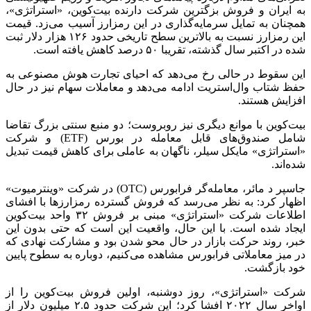
به ایران و فروش بزگترین شرکت دارنده بیت‌کوین، «استراتژی»،
همچنان به تمایل سرمایه‌گذاری در این رمزارز آسیب می‌زد. قیمت
این رمزارز نسبت به بالاترین سطح تاریخی حدود ۱۲۶ هزار دلار ثبت
شده در اکتبر سال گذشته، تقریبا ۵۰ درصد کاهش یافته است.
این سقوط در حالی رخ می‌دهد که احیای تجارت هوش مصنوعی به
حفظ شتاب وال‌استریت ادامه می‌دهد و معاملات سهام نیز در حال
افزایش هستند.
بیت‌کوین با موانع دیگری نیز روبروست؛ دو منبع سنتی بزرگ تقاضا
شامل صندوق‌های قابل معامله در بورس (ETF) و شرکت
«استراتژی» مایکل سیلر، ناگهان به عاملی برای کاهش قیمت تبدیل
شده‌اند.
جاسپر د مائر، معامله‌گر فرابورس (OTC) در شرکت «وینترمیوت»
اظهار کرد: به نظر می‌رسد که فروش گسترده رمزارزها با افشای
اطلاعات شرکت «استراتژی» مبنی بر فروش ۳۲ واحد بیت‌کوین
ایجاد شده است. با این حال، واقعیت این است که حتی بدون این
خبر، روند حرکت بازار در حال محو شدن بود و مشارکت نهادی که
در میز معاملاتی فرابورس مشاهده می‌کنیم، دوباره به سطوح پایین
خود بازگشت.
شرکت «استراتژی»، روز دوشنبه، اولین فروش بیت‌کوین را از
اواخر سال ۲۰۲۲ افشا کرد؛ این شرکت حدود ۲.۵ میلیون دلار از