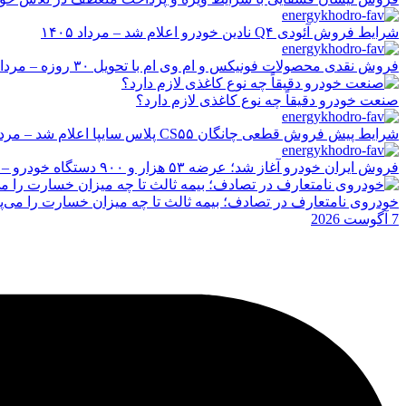
شرایط فروش آئودی Q۴ نادین خودرو اعلام شد – مرداد ۱۴۰۵
فروش نقدی محصولات فونیکس و ام وی ام با تحویل ۳۰ روزه – مرداد ۱۴۰۵
صنعت خودرو دقیقاً چه نوع کاغذی لازم دارد؟
شرایط پیش فروش قطعی چانگان CS۵۵ پلاس سایپا اعلام شد – مرداد ۱۴۰۵
فروش ایران خودرو آغاز شد؛ عرضه ۵۳ هزار و ۹۰۰ دستگاه خودرو – مرداد ۱۴۰۵
خودروی نامتعارف در تصادف؛ بیمه ثالث تا چه میزان خسارت را می‌پ
7 آگوست 2026