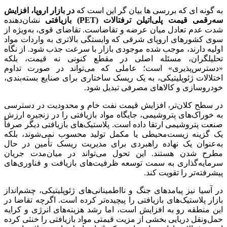
به گونه ای که بررسی ها بیان گر این است که
در بازار اروپا،
افزایش
سه‌رقمی قیمت پلی‌اتیلن ترفتالات (PET) بازیافتی
نشان‌دهنده
شدت عدم تعادل میان عرضه و تقاضاست. تقاضای قوی، به‌ویژه از
سوی کشورهای اروپای شرقی که وابستگی بالاتری به واردات مواد
اولیه دارند، موجب شده موجودی بازار با سرعت جذب شود. از نگاه
تحلیلگران، مسئله اصلی در مقطع کنونی نه قیمت، بلکه
«دسترس‌پذیری» است؛ عاملی که می‌تواند در صورت تداوم
اختلالات ژئوپلیتیکی، به یک ریسک ساختاری برای صنایع بسته‌بندی،
خودروسازی و کالاهای مصرفی تبدیل شود.
در سطح کلان‌تر، افزایش قیمت نفت خام و محدودیت در دسترسی
به خوراک‌های پتروشیمی، جایگاه مواد بازیافتی را در زنجیره ارزش
صنعت پتروشیمی ارتقا داده است. پلاستیک‌های بازیافتی دیگر صرفاً
یک گزینه زیست‌محیطی یا مکمل تولید محسوب نمی‌شوند، بلکه
به‌عنوان یک نهاده راهبردی برای مدیریت ریسک تأمین در حال
مطرح شدن هستند. این تحول می‌تواند در میان‌مدت جریان
سرمایه‌گذاری به سمت توسعه ظرفیت‌های بازیافت و فناوری‌های
پیشرفته‌تر را تقویت کند.
در آسیا نیز پیامدهای جنگ و نااطمینانی‌های ژئوپلیتیکی، چشم‌انداز
بازار پلاستیک‌های بازیافتی را پیچیده‌تر کرده است. اگرچه تقاضا در
این منطقه رو به افزایش است، اما رشد هزینه‌های انرژی و کرایه
حمل‌ونقل دریایی بخشی از مزیت قیمتی مواد بازیافتی را خنثی کرده