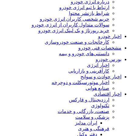
درباره انرژی خودرو
ارتباط با تیم انرژی خودرو
شرایط بازنشر محتوا
حریم شخصی کاربران انرژی خودرو
سوالات متداول کاربران از انرژی خودرو
خرید رپورتاژ و بک لینک انرژی خودرو
اخبار خودرو
کارخانجات و صنعت خودروسازی
مشخصات فنی خودرو
دانستنی‌های خودرو و بیمه
بورس خودرو
اخبار انرژی
کارآفرینی و بازاریابی
اخبار حوادث و سوانح
اخبار موتورسیکلت و دوچرخه
صنایع هوایی
اخبار اقتصادی
ارزدیجیتال و فارکس
تکنولوژی
صنعت، بازرگانی و خدمات
پزشکی و سلامت
ایران مدلبز
فرهنگی و هنری
دفتر وکیل