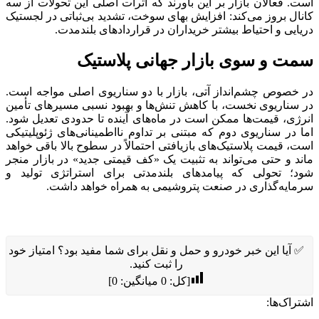
است. فعالان بازار بر این باورند که اثرات اصلی این تحولات از سه
کانال بروز می‌کند: افزایش بهای سوخت، تشدید بی‌ثباتی در لجستیک
دریایی و احتیاط بیشتر خریداران در قراردادهای بلندمدت.
سمت و سوی بازار جهانی پلاستیک
در خصوص چشم‌انداز آتی، بازار با دو سناریوی اصلی مواجه است.
در سناریوی نخست، با کاهش تنش‌ها و بهبود نسبی مسیرهای تأمین
انرژی، قیمت‌ها ممکن است در ماه‌های آینده تا حدودی تعدیل شود.
اما در سناریوی دوم که مبتنی بر تداوم نااطمینانی‌های ژئوپلیتیکی
است، قیمت پلاستیک‌های بازیافتی احتمالاً در سطوح بالا باقی خواهد
ماند و حتی می‌تواند به تثبیت یک «کف قیمتی جدید» در بازار منجر
شود؛ تحولی که پیامدهای بلندمدتی برای استراتژی تولید و
سرمایه‌گذاری در صنعت پتروشیمی به همراه خواهد داشت.
✅ آیا این خبر خودرو و حمل و نقل برای شما مفید بود؟ امتیاز خود
را ثبت کنید.
[کل:
0
میانگین:
0
]
اشتراک‌ها: