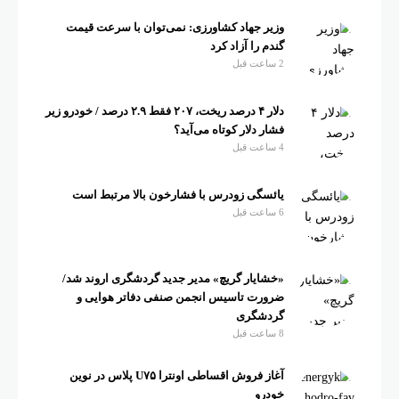
وزیر جهاد کشاورزی: نمی‌توان با سرعت قیمت
گندم را آزاد کرد
2 ساعت قبل
دلار ۴ درصد ریخت، ۲۰۷ فقط ۲.۹ درصد / خودرو زیر
فشار دلار کوتاه می‌آید؟
4 ساعت قبل
یائسگی زودرس با فشارخون بالا مرتبط است
6 ساعت قبل
«خشایار گریچ» مدیر جدید گردشگری اروند شد/
ضرورت تاسیس انجمن صنفی دفاتر هوایی و
گردشگری
8 ساعت قبل
آغاز فروش اقساطی اونترا U۷۵ پلاس در نوین
خودرو