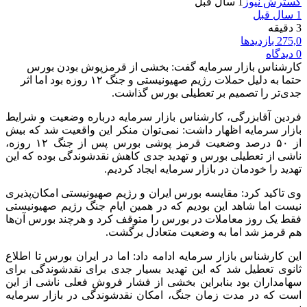
گسترش نیوز
1 سال قبل
1 سال قبل
3 دقیقه
275,0 بازدیدها
0 دیدگاه
کارشناس بازار سرمایه گفت: بخشی از قرمزپوش بودن بورس
حتما به دلیل حملات رژیم صهیونیستی و جنگ ۱۲ روزه بود اما اثر
جدی‌تر را تصمیم بر تعطیلی بورس گذاشت.
فردین آقابزرگی، کارشناس بازار سرمایه درباره وضعیت و شرایط
بازار سرمایه اظهار داشت: نمی‌توان منکر این واقعیت شد که بیش
از ۵۰ درصد وضعیت قرمز پوشی بورس پس از جنگ ۱۲ روزه،
ناشی از تعطیلی بورس و تهدید جدی کاهش نقدشوندگی بوده که این
تهدید را خودمان در بازار سرمایه ایجاد کردیم.
وی تاکید کرد: مقایسه بورس ایران و رژیم صهیونیستی امکان‌پذیری
نیست اما شاهد این بودیم که در همین ایام جنگ رژیم صهیونیستی
فقط یک روز معاملات در بورس را متوقف کرد و هرچند بورس آن‌ها
هم قرمز شد اما به وضعیت متعادل برگشت.
این کارشناس بازار سرمایه ادامه داد: اما در ایران بورس تا اطلاع
ثانوی تعطیل شد که این تهدید بسیار جدی برای نقدشوندگی برای
سهامداران بود بنابراین بخشی از فشار فروش فعلی ناشی از این
است که در مدت زمان جنگ، امکان نقدشوندگی در بازار سرمایه