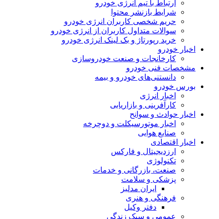
ارتباط با تیم انرژی خودرو
شرایط بازنشر محتوا
حریم شخصی کاربران انرژی خودرو
سوالات متداول کاربران از انرژی خودرو
خرید رپورتاژ و بک لینک انرژی خودرو
اخبار خودرو
کارخانجات و صنعت خودروسازی
مشخصات فنی خودرو
دانستنی‌های خودرو و بیمه
بورس خودرو
اخبار انرژی
کارآفرینی و بازاریابی
اخبار حوادث و سوانح
اخبار موتورسیکلت و دوچرخه
صنایع هوایی
اخبار اقتصادی
ارزدیجیتال و فارکس
تکنولوژی
صنعت، بازرگانی و خدمات
پزشکی و سلامت
ایران مدلبز
فرهنگی و هنری
دفتر وکیل
عمومی و سبک زندگی