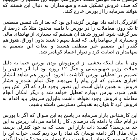
که صف فروش تشکیل شده و سهامداران به دنبال این هستند که
بتوانند سرمایه را از بورس خارج کنند.
آقابزرگی ادامه داد: بهترین گزینه این بود که بعد از یک تنفس مقطعی
تا یک روز، معاملات را در بورس با دامنه محدود مثلا یک درصد از
سر گرفته شود. امروز شاهد آن هستیم که بسیاری از نهادهای مالی
و بسیاری از سهامدارانی که فقط سهم داشتند بدون اوراق، هنوز هم
گفتار این تصمیم غیر منطقی هستند و تبعات این تصمیم به
سهامداران اصابت کرد و دیوار اعتماد کوتاه‌تر شد.
وی با بیان اینکه بخشی از قرمزپوش بودن بورس حتما به دلیل
حملات رژیم صهیونیستی و جنگ ۱۲ روزه بود اما اثر جدی‌تر را
تصمیم بر تعطیلی بورس گذاشت، افزود: امروز هم شاهد انتشار
اخباری هستیم که این پیام را می‌دهند جنگ تمام نشده و فشار
فروش به همین دلیل است. این تصور وجود دارد که اگر آتش بس
نقض شود، بورس دوباره تعطیل خواهد شد و دیگر امکان انجام
معامله و فروش وجود نخواهد داشت بنابراین سریع‌تر باید اقدام به
فروش کرد تا بتوان به نقدینگی دسترسی داشته باشیم.
این کارشناس بازار سرمایه در پاسخ به این سوال که اگر با بورس
در ایام جنگ با دامنه یک درصدی، کار را ادامه می‌داد، ریزش به این
حد می‌رسید؟ گفت: ذات بازار این است که به خود کنترلی برسد،
برای مثال اگر دامنه نوسان یک نماد را برداریم کسی جرات این را
دارد که سهم یک نماد را به قیمت ۲۰۰ تومان بفروشد؟ و اینجا انگیزه