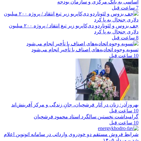
اساسی به بانک مرکزی و سازمان بودجه
7 ساعت قبل
جف بزوس و لئوناردو دی‌کاپریو زیر تیغ انتقاد / پروژه ۲۰۰ میلیون
دلاری جنجال به پا کرد
8 ساعت قبل
تسویه وجوه اتحادیه‌های اصناف با تأخیر انجام می‌شود
10 ساعت قبل
بهروزآذر: زنان در آثار فرشچیان، جانِ زندگی و مرکز آفرینش‌اند
10 ساعت قبل
گرامیداشت نخستین سالگرد استاد محمود فرشچیان
10 ساعت قبل
شرایط فروش مستقم دو خودروی وارداتی در سامانه اتونوین اعلام
شد – مرداد ۱۴۰۵