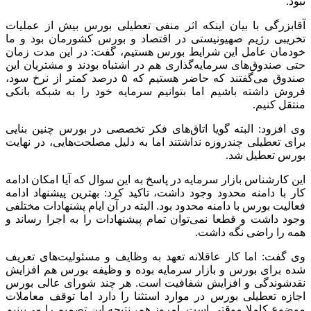
نبود.
آقابزرگی با بیان اینکه اثر منفی تعطیلی بورس بیش از عملیات
تخریبی رژیم صهیونیستی در اقتصاد و بورس کشورمان بود و ما
خودمان عامل این شرایط بورس هستیم، گفت: در این مدت زمان
حتی صندوق‌های سرمایه‌گذاری هم در اشتباه بودند و مشتریان این
صندوق می‌گفتند که حاضر هستیم که ۵ درصد کمتر از نرخ سود،
فروش داشته باشیم اما بتوانیم سرمایه خود را به شبکه بانکی
منتقل کنیم.
وی افزود: البته گویا اتاق‌های فکر تخصصی در بورس چنین بنایی
برای تعطیلی چندروزه نداشتند اما به دلیل مصلحت‌هایی، در نهایت
بورس تعطیل شد.
این کارشناس بازار سرمایه در پاسخ به این سوال که آیا امکان ادامه
کار با دامنه محدود وجود داشت، تاکید کرد: بهترین پیشنهاد ادامه
فعالیت بورس با دامنه محدود بود. البته در آن ایام پشنهادات مختلفی
وجود داشت و قطعا نمی‌توان تمام پیشنهادات را به اجرا رساند و
همه را راضی نگه داشت.
وی گفت: اما کار عاقلانه تعهد به وظایف و مسئولیت‌های تعریف
شده برای بورس و بازار سرمایه بوده و وظیفه بورس هم افزایش
نقدشوندگی و افزایش شفافیت است. هر چند شورای عالی بورس
اجازه تعطیلی بورس در موارد استثنا را دارد اما توقف معاملات
موضوع کاملا موقتی است. امروز هم، نتیجه این تصمیم را می‌بینیم