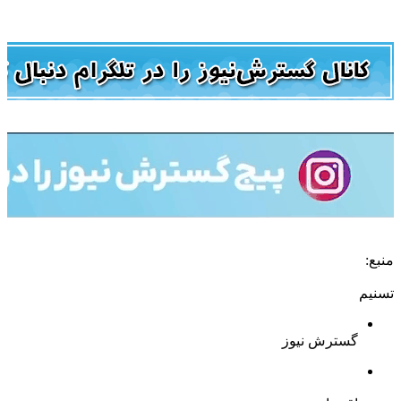
منبع:
تسنیم
گسترش نیوز