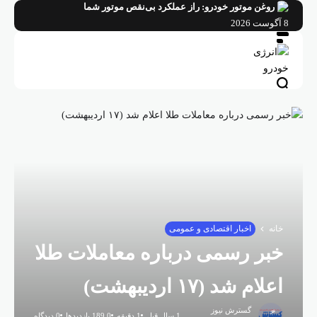
فتن
روغن موتور خودرو: راز عملکرد بی‌نقص موتور شما
ه
8 آگوست 2026
حتوا
خانه
اخبار اقتصادی و عمومی
خبر رسمی درباره معاملات طلا
اعلام شد (۱۷ اردیبهشت)
گسترش نیوز
1 سال قبل
1 دقیقه
189,0 بازدیدها
0 دیدگاه