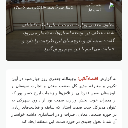
اقتصاد آنلاین
2 سال قبل
1 دقیقه
222,0 بازدیدها
0 دیدگاه
2 سال قبل
معاون معدنی وزارت صمت با بیان اینکه اکتشاف
نقطه عطف در توسعه استان‌ها به شمار می‌رود،
گفت: سیستان و بلوچستان این ظرفیت را دارد و
حمایت می‌کنیم تا این مهم رونق گیرد.
به گزارش
اقتصادآنلاین؛
وجیه‌الله جعفری روز چهارشنبه در آیین
تکریم و معارفه مدیر کل صنعت معدن و تجارت سیستان و
بلوچستان ضمن قدردانی از تلاش‌ها و زحمات ایرج حسن پور که
از مدیران خوب بخش وزارت صمت بود از داوود شهرکی به
عنوان مدیرکل جدید صمت استان که سابقه و فعالیت‌های زیادی
در حوزه صنعت، معادن، فلزات و در استانداری داشته خواستار
آن شد تا تحول جدیدی در حوزه صمت این منطقه ایجاد کند.