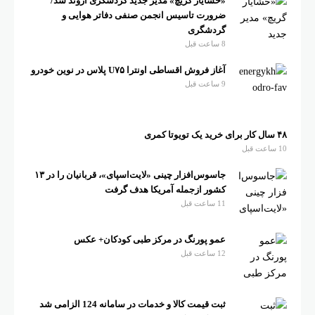
«خشایار گریچ» مدیر جدید گردشگری اروند شد/
ضرورت تاسیس انجمن صنفی دفاتر هوایی و
گردشگری
8 ساعت قبل
آغاز فروش اقساطی اونترا U۷۵ پلاس در نوین خودرو
9 ساعت قبل
۴۸ سال کار برای خرید یک تویوتا کمری
10 ساعت قبل
جاسوس‌افزار چینی «لایت‌اسپای»، قربانیان را در ۱۳
کشور ازجمله آمریکا هدف گرفت
11 ساعت قبل
عمو پورنگ در مرکز طبی کودکان+ عکس
12 ساعت قبل
ثبت قیمت کالا و خدمات در سامانه 124 الزامی شد