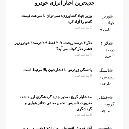
جدیدترین اخبار انرژی خودرو
وزیر جهاد کشاورزی: نمی‌توان با سرعت قیمت
گندم را آزاد کرد
2 ساعت قبل
دلار ۴ درصد ریخت، ۲۰۷ فقط ۲.۹ درصد / خودرو زیر
فشار دلار کوتاه می‌آید؟
4 ساعت قبل
یائسگی زودرس با فشارخون بالا مرتبط است
6 ساعت قبل
«خشایار گریچ» مدیر جدید گردشگری اروند شد/
ضرورت تاسیس انجمن صنفی دفاتر هوایی و
گردشگری
8 ساعت قبل
آغاز فروش اقساطی اونترا U۷۵ پلاس در نوین